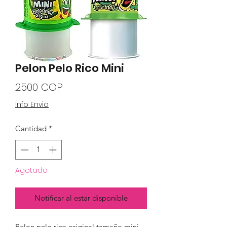
Pelon Pelo Rico Mini
Precio
2500 COP
Info Envio
Cantidad
*
Agotado
Notificar al estar disponible
Pelon pelo rico original tamaño mini