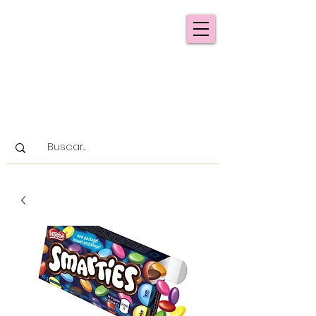
CANDY FREAKS
BOGOTÁ
Los mejores dulces importados en
Colombia